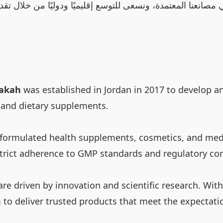
انعنا المعتمدة، ونسعى للتوسع إقليميًا ودوليًا من خلال تقد
rakah
was established in Jordan in 2017 to develop an
 and dietary supplements.
y formulated health supplements, cosmetics, and med
strict adherence to GMP standards and regulatory co
s are driven by innovation and scientific research. Wi
 to deliver trusted products that meet the expectati