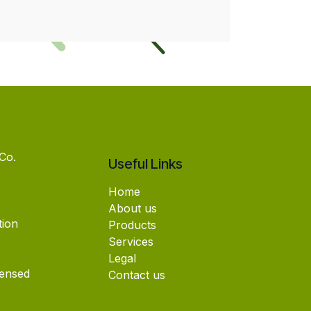
Co.
Useful Links
Home
About us
tion
Products
Services
Legal
censed
Contact us